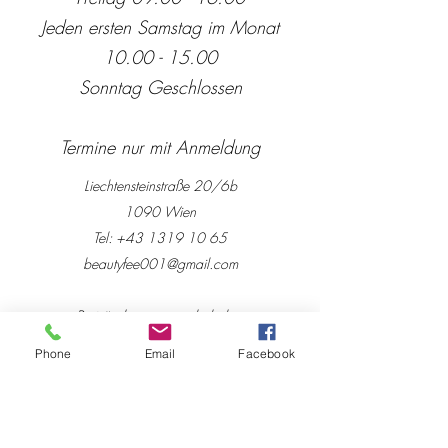
Jeden ersten Samstag im Monat
10.00 - 15.00
Sonntag Geschlossen
Termine nur mit Anmeldung
Liechtensteinstraße 20/6b
1090 Wien
Tel:
+43 1319 10 65
beautyfee001@gmail.com
Preisänderungen vorbehalten
Inh. Sylvia Huss
Phone
Email
Facebook
UID-Nummer: ATU52095708
Beautyfee